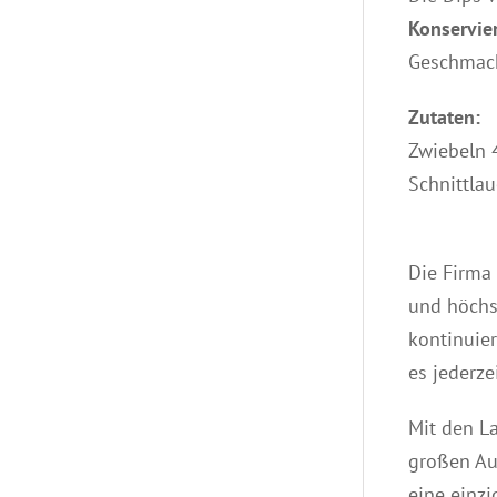
Konservie
Geschmack
Zutaten:
Zwiebeln 
Schnittlau
Die Firma
und höchs
kontinuier
es jederz
Mit den L
großen Au
eine einz