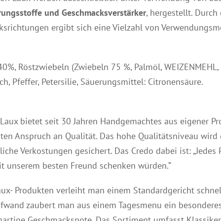
rungsstoffe und Geschmacksverstärker
, hergestellt. Durch
srichtungen ergibt sich eine Vielzahl von Verwendungsmö
40%, Röstzwiebeln (Zwiebeln 75 %, Palmöl, WEIZENMEHL, Sa
ch, Pfeffer, Petersilie, Säuerungsmittel: Citronensäure.
 Laux bietet seit 30 Jahren Handgemachtes aus eigener P
ten Anspruch an Qualität. Das hohe Qualitätsniveau wird
liche Verkostungen gesichert. Das Credo dabei ist: „Jede
eit unserem besten Freund schenken würden.“
aux- Produkten verleiht man einem Standardgericht schnel
fwand zaubert man aus einem Tagesmenu ein besonderes 
igartige Geschmacksnote. Das Sortiment umfasst Klassik