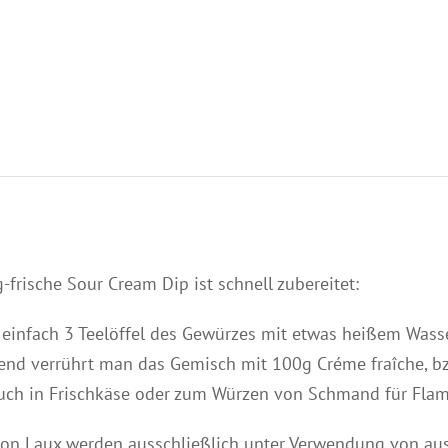
-frische Sour Cream Dip ist schnell zubereitet:
 einfach 3 Teelöffel des Gewürzes mit etwas heißem Wasse
end verrührt man das Gemisch mit 100g Créme fraîche, bz
Auch in Frischkäse oder zum Würzen von Schmand für Flam
von Laux werden ausschließlich unter Verwendung von a