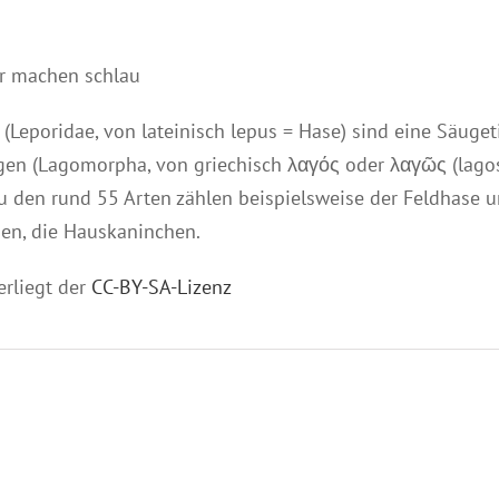
r machen schlau
(Leporidae, von lateinisch lepus = Hase) sind eine Säuge
gen (Lagomorpha, von griechisch λαγός oder λαγῶς (lago
 Zu den rund 55 Arten zählen beispielsweise der Feldhase
en, die Hauskaninchen.
erliegt der
CC-BY-SA-Lizenz