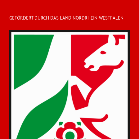
GEFÖRDERT DURCH DAS LAND NORDRHEIN-WESTFALEN