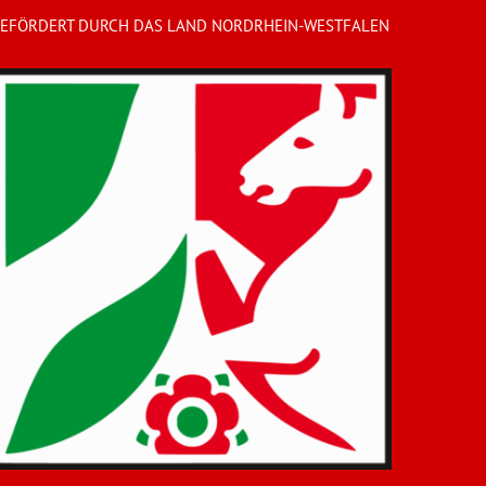
EFÖRDERT DURCH DAS LAND NORDRHEIN-WESTFALEN