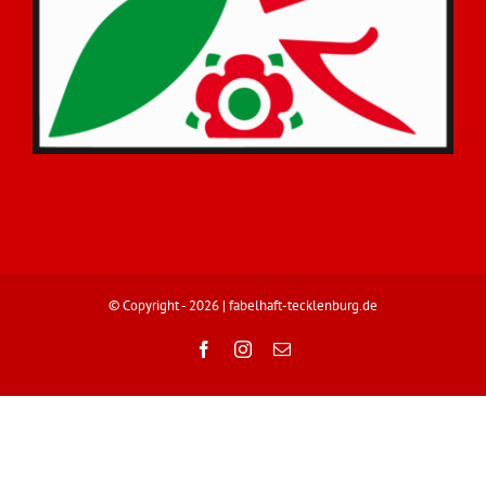
© Copyright
- 2026 |
fabelhaft-tecklenburg.de
Facebook
Instagram
E-
Mail