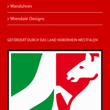
Wanduhren
Wrendale Designs
GEFÖRDERT DURCH DAS LAND NORDRHEIN-WESTFALEN